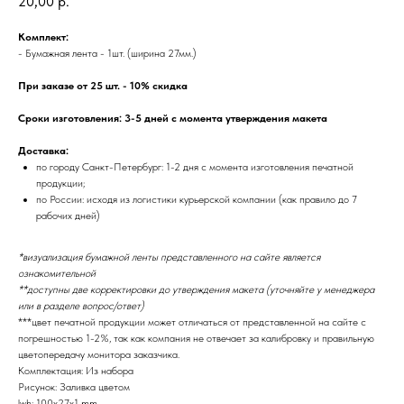
20,00
р.
Комплект:
- Бумажная лента - 1шт. (ширина 27мм.)
При заказе от 25 шт. - 10% скидка
Сроки изготовления: 3-5 дней с момента утверждения макета
Доставка:
по городу Санкт-Петербург: 1-2 дня с момента изготовления печатной
продукции;
по России: исходя из логистики курьерской компании (как правило до 7
рабочих дней)
*визуализация бумажной ленты представленного на сайте является
ознакомительной
**доступны две корректировки до утверждения макета (уточняйте у менеджера
или в разделе вопрос/ответ)
***цвет печатной продукции может отличаться от представленной на сайте с
погрешностью 1-2%, так как компания не отвечает за калибровку и правильную
цветопередачу монитора заказчика.
Комплектация: Из набора
Рисунок: Заливка цветом
lwh: 100x27x1 mm