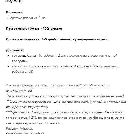
40,00
р.
Комплект:
- Карточка рассадки -1 шт.
При заказе от 30 шт. - 10% скидка
Сроки изготовления: 3-5 дней с момента утверждения макета
Доставка:
по городу Санкт-Петербург: 1-2 дня с момента изготовления печатной
продукции;
по России: исходя из логистики курьерской компании (как правило до 7
рабочих дней)
*визуализация карточки рассадки представленной на сайте является
ознакомительной
**при заказе карточки рассадки доступно: персонализация (добавление имен)
***доступны две корректировки до утверждения макета (уточняйте у менеджера
или в разделе вопрос/ответ)
****цвет печатной продукции может отличаться от представленной на сайте с
погрешностью 1-2%, так как компания не отвечает за калибровку и правильную
цветопередачу монитора заказчика.
Рисунок: Акварель
Комплектация: Из набора