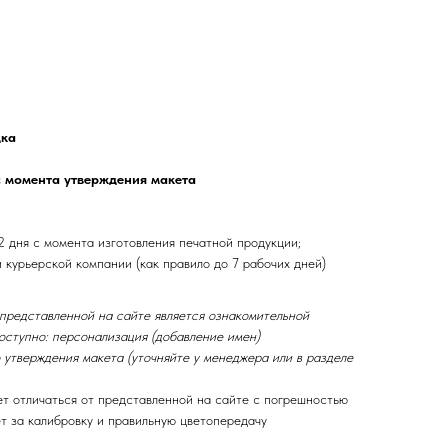
дка
с момента утверждения макета
2 дня с момента изготовления печатной продукции;
и курьерской компании (как правило до 7 рабочих дней)
 представленной на сайте является ознакомительной
оступно: персонализация (добавление имен)
 утверждения макета (уточняйте у менеджера или в разделе
ет отличаться от представленной на сайте с погрешностью
ет за калибровку и правильную цветопередачу