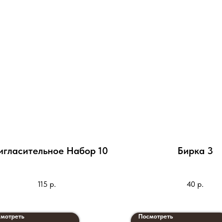
игласительное Набор 10
Бирка 3
115
р.
40
р.
мотреть
Посмотреть