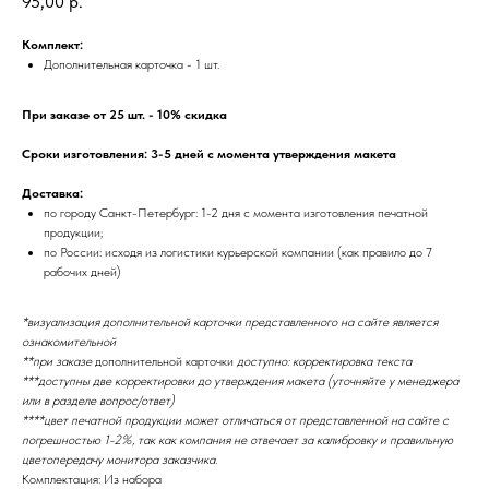
95,00
р.
Комплект:
Дополнительная карточка - 1 шт.
При заказе от 25 шт. - 10% скидка
Сроки изготовления: 3-5 дней с момента утверждения макета
Доставка:
по городу Санкт-Петербург: 1-2 дня с момента изготовления печатной
продукции;
по России: исходя из логистики курьерской компании (как правило до 7
рабочих дней)
*визуализация дополнительной карточки представленного на сайте является
ознакомительной
**при заказе
дополнительной карточки
доступно: корректировка текста
***доступны две корректировки до утверждения макета (уточняйте у менеджера
или в разделе вопрос/ответ)
****цвет печатной продукции может отличаться от представленной на сайте с
погрешностью 1-2%, так как компания не отвечает за калибровку и правильную
цветопередачу монитора заказчика.
Комплектация: Из набора