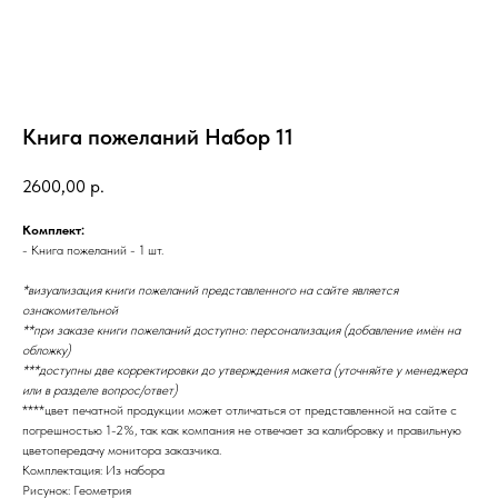
Книга пожеланий Набор 11
2600,00
р.
Комплект:
- Книга пожеланий - 1 шт.
*визуализация книги пожеланий представленного на сайте является
ознакомительной
**при заказе книги пожеланий доступно: персонализация (добавление имён на
обложку)
***доступны две корректировки до утверждения макета (уточняйте у менеджера
или в разделе вопрос/ответ)
****цвет печатной продукции может отличаться от представленной на сайте с
погрешностью 1-2%, так как компания не отвечает за калибровку и правильную
цветопередачу монитора заказчика.
Комплектация: Из набора
Рисунок: Геометрия