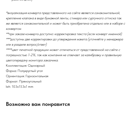
*визуализация конверта представленного на сайте является ознакомительной,
крепление клапана в виде бумажной ленты, стикера или сургучного оттиска так
же является ознакомительной и может быть приобретена отдельно или в наборе с
конвертом
**при заказе
конверта
доступно: корректировка текста (если конверт именной)
***доступны две корректировки до утверждения макета (уточняйте у менеджера
или в разделе вопрос/ответ)
****цвет печатной продукции может отличаться от представленной на сайте с
погрешностью 1-2%, так как компания не отвечает за калибровку и правильную
цветопередачу монитора заказчика.
Комплектация: Одинарный
Форма: Полукруглый угол
Ориентация: Горизонтальная
Формат: Прямоугольный
lwh: 103x153x1 mm
Возможно вам понравится