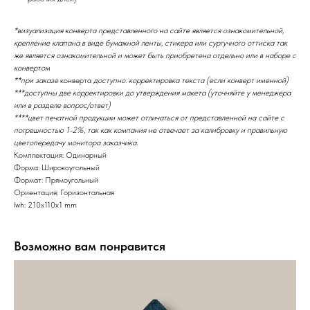
*визуализация конверта представленного на сайте является ознакомительной,
крепление клапана в виде бумажной ленты, стикера или сургучного оттиска так
же является ознакомительной и может быть приобретена отдельно или в наборе с
конвертом
**при заказе
конверта
доступно: корректировка текста (если конверт именной)
***доступны две корректировки до утверждения макета (уточняйте у менеджера
или в разделе вопрос/ответ)
****цвет печатной продукции может отличаться от представленной на сайте с
погрешностью 1-2%, так как компания не отвечает за калибровку и правильную
цветопередачу монитора заказчика.
Комплектация: Одинарный
Форма: Широкоугольный
Формат: Прямоугольный
Ориентация: Горизонтальная
lwh: 210x110x1 mm
Возможно вам понравится