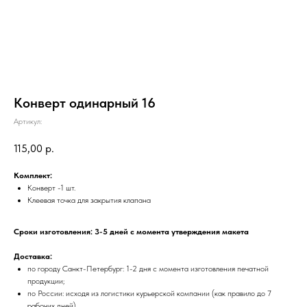
Конверт одинарный 16
Артикул:
115,00
р.
Комплект:
Конверт -1 шт.
Клеевая точка для закрытия клапана
Сроки изготовления: 3-5 дней с момента утверждения макета
Доставка:
по городу Санкт-Петербург: 1-2 дня с момента изготовления печатной
продукции;
по России: исходя из логистики курьерской компании (как правило до 7
рабочих дней)