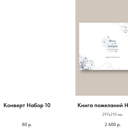
Конверт Набор 10
Книга пожеланий Н
297х210 мм.
80
р.
2 600
р.