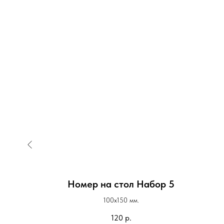
шка) в
Номер на стол Набор 5
100х150 мм.
120
р.