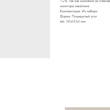
1-2%, так как компания не отвеча
монитора заказчика.
Комплектация: Из набора
Форма: Полукруглый угол
lwh: 101x151x1 mm