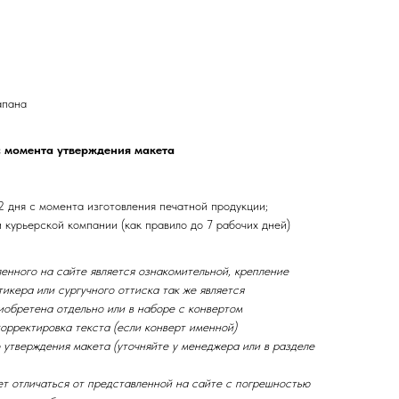
апана
с момента утверждения макета
2 дня с момента изготовления печатной продукции;
и курьерской компании (как правило до 7 рабочих дней)
енного на сайте является ознакомительной, крепление
тикера или сургучного оттиска так же является
иобретена отдельно или в наборе с конвертом
орректировка текста (если конверт именной)
 утверждения макета (уточняйте у менеджера или в разделе
ет отличаться от представленной на сайте с погрешностью