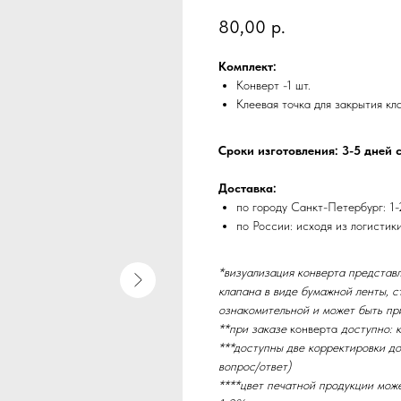
80,00
р.
Комплект:
Конверт -1 шт.
Клеевая точка для закрытия кл
Сроки изготовления: 3-5 дней 
Доставка:
по городу Санкт-Петербург: 1-
по России: исходя из логистик
*визуализация конверта представл
клапана в виде бумажной ленты, с
ознакомительной и может быть пр
**при заказе
конверта
доступно: к
***доступны две корректировки до
вопрос/ответ)
****цвет печатной продукции мож