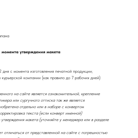
апана
с момента утверждения макета
2 дня с момента изготовления печатной продукции;
и курьерской компании (как правило до 7 рабочих дней)
енного на сайте является ознакомительной, крепление
тикера или сургучного оттиска так же является
иобретена отдельно или в наборе с конвертом
орректировка текста (если конверт именной)
 утверждения макета (уточняйте у менеджера или в разделе
ет отличаться от представленной на сайте с погрешностью