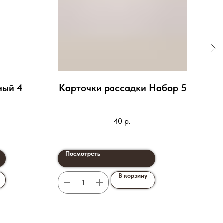
ный 4
Карточки рассадки Набор 5
В
40
р.
Посмотреть
По
В корзину