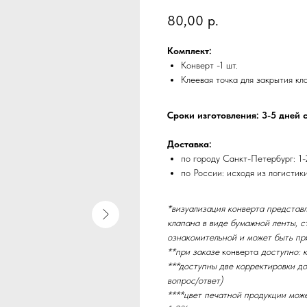
80,00
р.
Комплект:
Конверт -1 шт.
Клеевая точка для закрытия кл
Сроки изготовления: 3-5 дней 
Доставка:
по городу Санкт-Петербург: 1-
по России: исходя из логистик
*визуализация конверта представл
клапана в виде бумажной ленты, с
ознакомительной и может быть пр
**при заказе
конверта
доступно: к
***доступны две корректировки до
вопрос/ответ)
****цвет печатной продукции мож