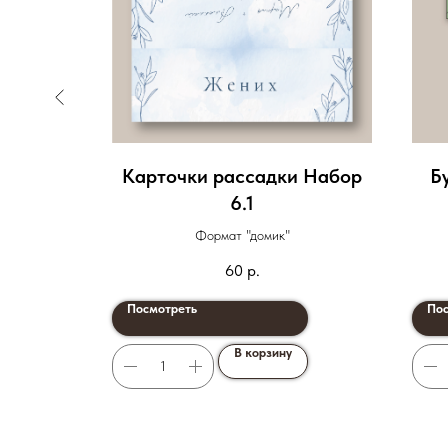
ое
Карточки рассадки Набор
Б
6.1
Формат "домик"
60
р.
Посмотреть
Пос
В корзину