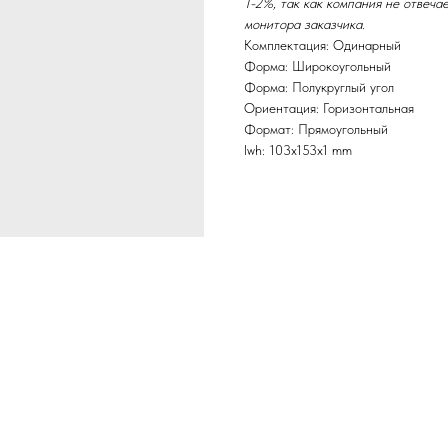
1-2%, так как компания не отвеча
монитора заказчика.
Комплектация: Одинарный
Форма: Широкоугольный
Форма: Полукруглый угол
Ориентация: Горизонтальная
Формат: Прямоугольный
lwh: 103x153x1 mm