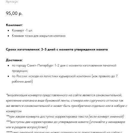
Артикул:
95,00
р.
Комплект:
Конверт -1 шт.
Клеевая точка для закрытия клапана
Сроки изготовления: 3-5 дней с момента утверждения макета
Доставка:
по городу Санкт-Петербург: 1-2 дня с момента изготовления печатной
продукции;
по России: исходя из логистики курьерской компании (как правило до 7
рабочих дней)
*визуализация конверта представленного на сайте является ознакомительной,
крепление клапана в виде бумажной ленты, стикера или сургучного оттиска так
же является ознакомительной и может быть приобретена отдельно или в наборе с
конвертом
**при заказе
конверта
доступно: корректировка текста (если конверт именной)
***доступны две корректировки до утверждения макета (уточняйте у менеджера
или в разделе вопрос/ответ)
****цвет печатной продукции может отличаться от представленной на сайте с