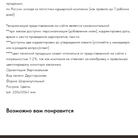
продукции;
по России: исходя из логистики курьерской компании (как правило до 7 рабочих
дней)
*визуализация представленная на сайте является ознакомительной
**при заказе доступно: персонализация (добавление имён), корректировка даты,
время и места проведения мероприятия, текста
***доступны две корректировки до утверждения макета (уточняйте у менеджера
или в разделе вопрос/ответ)
****цвет печатной продукции может отличаться от представленной на сайте с
погрешностью 1-2%, так как компания не отвечает за калибровку и правильную
цветопередачу монитора заказчика.
Ориентация: Вертикальная
Вид печати: Двусторонняя
Форма: Широкоугольный
Рисунок: Цветы
lwh: 200x100x1 mm
Возможно вам понравится