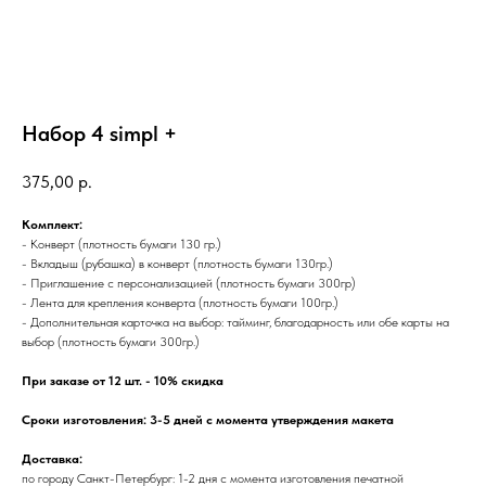
Набор 4 simpl +
375,00
р.
Комплект:
- Конверт (плотность бумаги 130 гр.)
- Вкладыш (рубашка) в конверт (плотность бумаги 130гр.)
- Приглашение с персонализацией (плотность бумаги 300гр)
- Лента для крепления конверта (плотность бумаги 100гр.)
- Дополнительная карточка на выбор: тайминг, благодарность или обе карты на
выбор (плотность бумаги 300гр.)
При заказе от 12 шт. - 10% скидка
Сроки изготовления: 3-5 дней с момента утверждения макета
Доставка:
по городу Санкт-Петербург: 1-2 дня с момента изготовления печатной