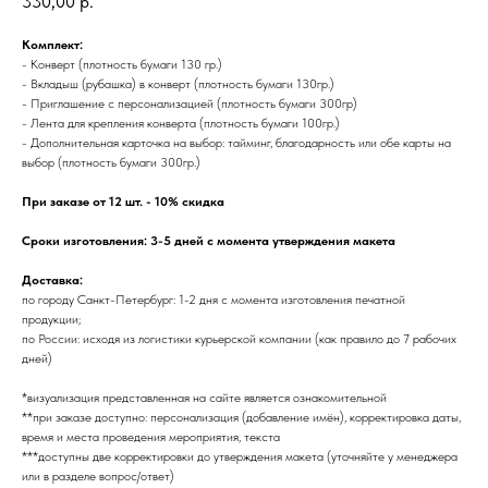
330,00
р.
Комплект:
- Конверт (плотность бумаги 130 гр.)
- Вкладыш (рубашка) в конверт (плотность бумаги 130гр.)
- Приглашение с персонализацией (плотность бумаги 300гр)
- Лента для крепления конверта (плотность бумаги 100гр.)
- Дополнительная карточка на выбор: тайминг, благодарность или обе карты на
выбор (плотность бумаги 300гр.)
При заказе от 12 шт. - 10% скидка
Сроки изготовления: 3-5 дней с момента утверждения макета
Доставка:
по городу Санкт-Петербург: 1-2 дня с момента изготовления печатной
продукции;
по России: исходя из логистики курьерской компании (как правило до 7 рабочих
дней)
*визуализация представленная на сайте является ознакомительной
**при заказе доступно: персонализация (добавление имён), корректировка даты,
время и места проведения мероприятия, текста
***доступны две корректировки до утверждения макета (уточняйте у менеджера
или в разделе вопрос/ответ)