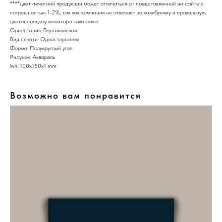
****цвет печатной продукции может отличаться от представленной на сайте с
погрешностью 1-2%, так как компания не отвечает за калибровку и правильную
цветопередачу монитора заказчика.
Ориентация: Вертикальная
Вид печати: Односторонняя
Форма: Полукруглый угол
Рисунок: Акварель
lwh: 100x150x1 mm
Возможно вам понравится