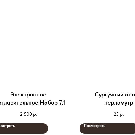
Электронное
Сургучный отт
игласительное Набор 7.1
перламутр
2 500
р.
25
р.
мотреть
Посмотреть