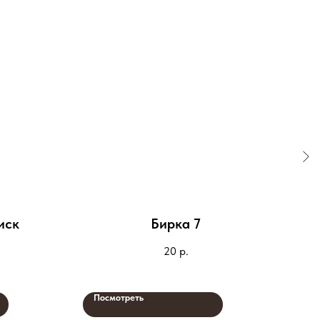
иск
Бирка 7
В
20
р.
Посмотреть
По