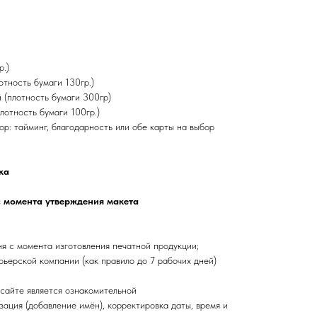
р.)
отность бумаги 130гр.)
 (плотность бумаги 300гр)
лотность бумаги 100гр.)
ор: тайминг, благодарность или обе карты на выбор
ка
с момента утверждения макета
ня с момента изготовления печатной продукции;
урьерской компании (как правило до 7 рабочих дней)
 сайте является ознакомительной
зация (добавление имён), корректировка даты, время и