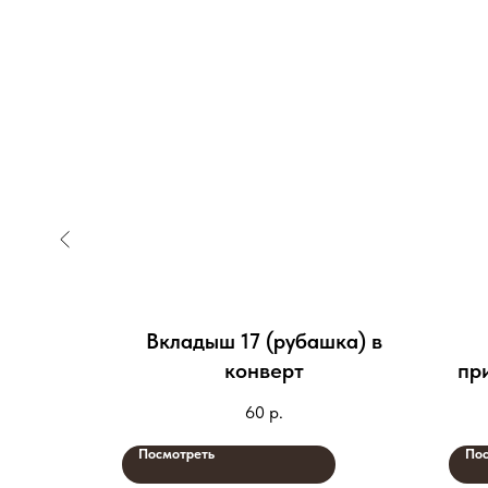
бор 13
Вкладыш 17 (рубашка) в
конверт
пр
60
р.
Посмотреть
Пос