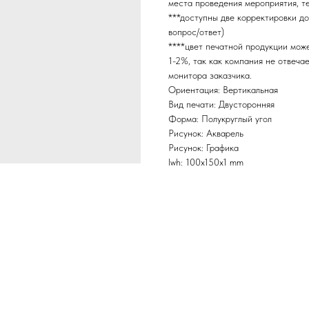
места проведения мероприятия, т
***доступны две корректировки до
вопрос/ответ)
****цвет печатной продукции мож
1-2%, так как компания не отвеча
монитора заказчика.
Ориентация: Вертикальная
Вид печати: Двусторонняя
Форма: Полукруглый угол
Рисунок: Акварель
Рисунок: Графика
lwh: 100x150x1 mm