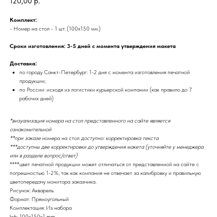
120,00
р.
Комплект:
- Номер на стол - 1 шт. (100х150 мм.)
Сроки изготовления: 3-5 дней с момента утверждения макета
Доставка:
по городу Санкт-Петербург: 1-2 дня с момента изготовления печатной
продукции;
по России: исходя из логистики курьерской компании (как правило до 7
рабочих дней)
*визуализация номера на стол представленного на сайте является
ознакомительной
**при заказе
номера на стол
доступно: корректировка текста
***доступны две корректировки до утверждения макета (уточняйте у менеджера
или в разделе вопрос/ответ)
****цвет печатной продукции может отличаться от представленной на сайте с
погрешностью 1-2%, так как компания не отвечает за калибровку и правильную
цветопередачу монитора заказчика.
Рисунок: Акварель
Формат: Прямоугольный
Комплектация: Из набора
lwh: 100x150x1 mm