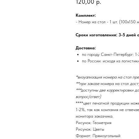
120,00
р.
Комплект:
- Номер на стол - 1 шт. (100х150 м
Сроки изготовления: 3-5 дней 
Доставка:
по городу Санкт-Петербург: 1-
по России: исходя из логистик
*визуализация номера на стол пр
**при заказе
номера на стол
досту
***доступны две корректировки до
вопрос/ответ)
****цвет печатной продукции мож
1-2%, так как компания не отвеча
монитора заказчика.
Рисунок: Геометрия
Рисунок: Цветы
Формат: Прямоугольный