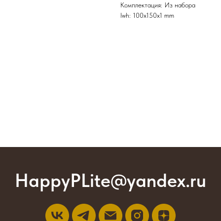
Комплектация: Из набора
lwh: 100x150x1 mm
HappyPLite@yandex.ru