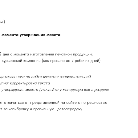
м.)
с момента утверждения макета
2 дня с момента изготовления печатной продукции;
и курьерской компании (как правило до 7 рабочих дней)
едставленного на сайте является ознакомительной
пно: корректировка текста
 утверждения макета (уточняйте у менеджера или в разделе
ет отличаться от представленной на сайте с погрешностью
ет за калибровку и правильную цветопередачу