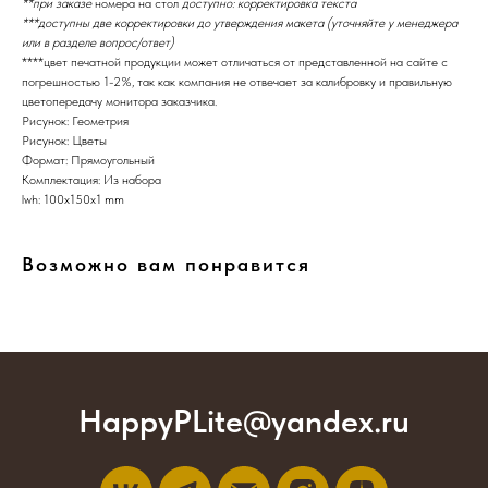
**при заказе
номера на стол
доступно: корректировка текста
***доступны две корректировки до утверждения макета (уточняйте у менеджера
или в разделе вопрос/ответ)
****цвет печатной продукции может отличаться от представленной на сайте с
погрешностью 1-2%, так как компания не отвечает за калибровку и правильную
цветопередачу монитора заказчика.
Рисунок: Геометрия
Рисунок: Цветы
Формат: Прямоугольный
Комплектация: Из набора
lwh: 100x150x1 mm
Возможно вам понравится
HappyPLite@yandex.ru