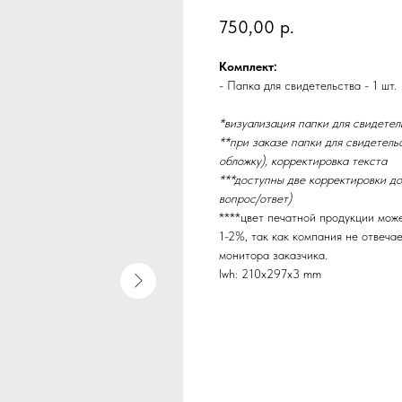
750,00
р.
Комплект:
- Папка для свидетельства - 1 шт.
*визуализация папки для свидетел
**при заказе папки для свидетель
обложку), корректировка текста
***доступны две корректировки до
вопрос/ответ)
****цвет печатной продукции мож
1-2%, так как компания не отвеча
монитора заказчика.
lwh: 210x297x3 mm