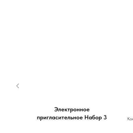
а) в
Электронное
 7
пригласительное Набор 3
Кон
п