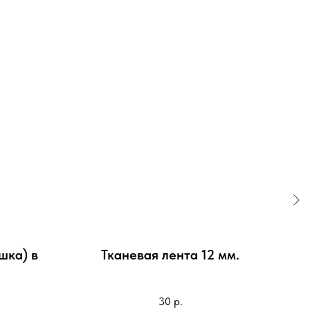
шка) в
Тканевая лента 12 мм.
П
Па
30
р.