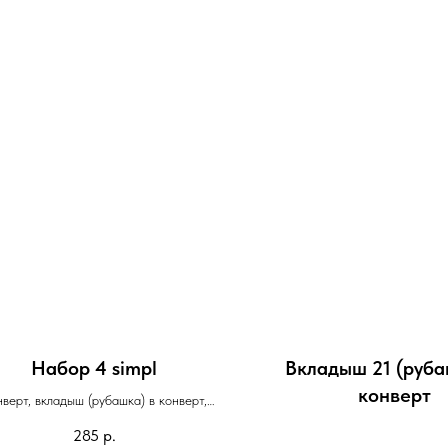
Набор 4 simpl
Вкладыш 21 (руба
конверт
верт, вкладыш (рубашка) в конверт,
ригласительное, лента на конверт
285
р.