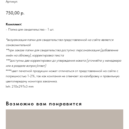
Артикул:
750,00
р.
Комплект:
- Папка для свидетельства - 1 шт.
*визуализация папки для свидетельства представленной на сайте является
ознакомительной
**при заказе папки для свидетельства доступно: персонализация (добавление
имён на обложку), корректировка текста
***доступны две корректировки до утверждения макета (уточняйте у менеджера
или в разделе вопрос/ответ)
****цвет печатной продукции может отличаться от представленной на сайте с
погрешностью 1-2%, так как компания не отвечает за калибровку и правильную
цветопередачу монитора заказчика.
lwh: 210x297x3 mm
Возможно вам понравится