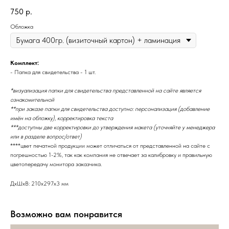
750
р.
Обложка
Комплект:
- Папка для свидетельства - 1 шт.
*визуализация папки для свидетельства представленной на сайте является
ознакомительной
**при заказе папки для свидетельства доступно: персонализация (добавление
имён на обложку), корректировка текста
***доступны две корректировки до утверждения макета (уточняйте у менеджера
или в разделе вопрос/ответ)
****цвет печатной продукции может отличаться от представленной на сайте с
погрешностью 1-2%, так как компания не отвечает за калибровку и правильную
цветопередачу монитора заказчика.
ДxШxВ: 210x297x3 мм
Возможно вам понравится