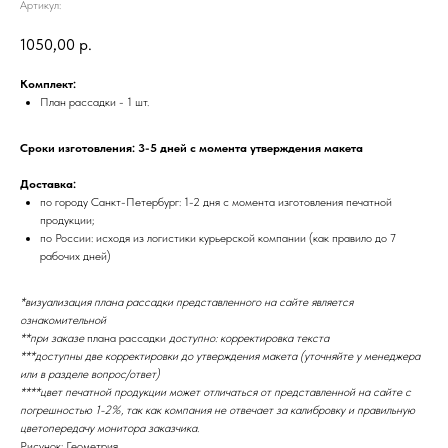
Артикул:
1050,00
р.
Комплект:
План рассадки - 1 шт.
Сроки изготовления: 3-5 дней с момента утверждения макета
Доставка:
по городу Санкт-Петербург: 1-2 дня с момента изготовления печатной
продукции;
по России: исходя из логистики курьерской компании (как правило до 7
рабочих дней)
*визуализация плана рассадки представленного на сайте является
ознакомительной
**при заказе
плана рассадки
доступно: корректировка текста
***доступны две корректировки до утверждения макета (уточняйте у менеджера
или в разделе вопрос/ответ)
****цвет печатной продукции может отличаться от представленной на сайте с
погрешностью 1-2%, так как компания не отвечает за калибровку и правильную
цветопередачу монитора заказчика.
Рисунок: Геометрия