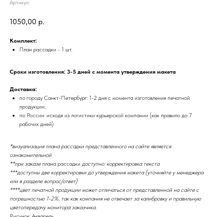
Артикул:
1050,00
р.
Комплект:
План рассадки - 1 шт.
Сроки изготовления: 3-5 дней с момента утверждения макета
Доставка:
по городу Санкт-Петербург: 1-2 дня с момента изготовления печатной
продукции;
по России: исходя из логистики курьерской компании (как правило до 7
рабочих дней)
*визуализация плана рассадки представленного на сайте является
ознакомительной
**при заказе
плана рассадки
доступно: корректировка текста
***доступны две корректировки до утверждения макета (уточняйте у менеджера
или в разделе вопрос/ответ)
****цвет печатной продукции может отличаться от представленной на сайте с
погрешностью 1-2%, так как компания не отвечает за калибровку и правильную
цветопередачу монитора заказчика.
Рисунок: Акварель