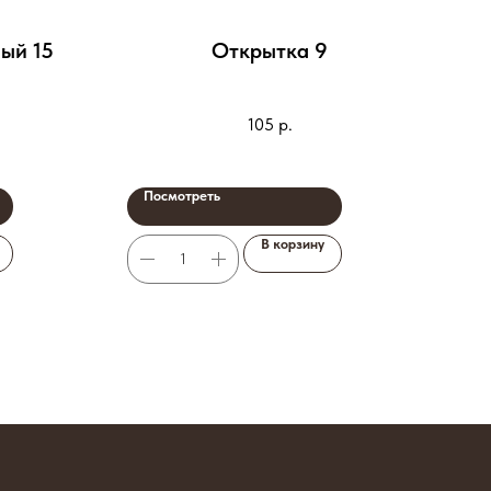
ый 15
Открытка 9
105
р.
Посмотреть
По
В корзину