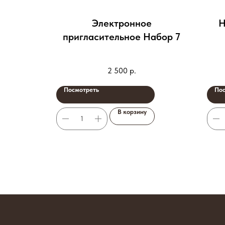
шка) в
Электронное
Н
пригласительное Набор 7
2 500
р.
Посмотреть
Пос
В корзину