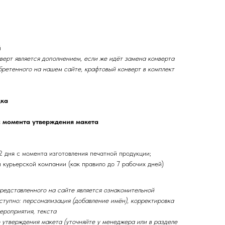
й
верт является дополнением, если же идёт замена конверта
бретенного на нашем сайте, крафтовый конверт в комплект
дка
с момента утверждения макета
2 дня с момента изготовления печатной продукции;
и курьерской компании (как правило до 7 рабочих дней)
представленного на сайте является ознакомительной
ступно: персонализация (добавление имён), корректировка
ероприятия, текста
 утверждения макета (уточняйте у менеджера или в разделе