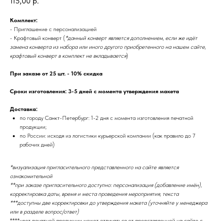
115,00
р.
Комплект:
- Приглашение с персонализацией
- Крафтовый конверт (
*данный конверт является дополнением, если же идёт
замена конверта из набора или иного другого приобретенного на нашем сайте,
крафтовый конверт в комплект не вкладывается
)
При заказе от 25 шт. - 10% скидка
Сроки изготовления: 3-5 дней с момента утверждения макета
Доставка:
по городу Санкт-Петербург: 1-2 дня с момента изготовления печатной
продукции;
по России: исходя из логистики курьерской компании (как правило до 7
рабочих дней)
*визуализация пригласительного представленного на сайте является
ознакомительной
**при заказе пригласительного доступно: персонализация (добавление имён),
корректировка даты, время и места проведения мероприятия, текста
***доступны две корректировки до утверждения макета (уточняйте у менеджера
или в разделе вопрос/ответ)
****цвет печатной продукции может отличаться от представленной на сайте с