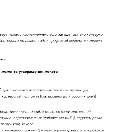
й
верт является дополнением, если же идёт замена конверта
бретенного на нашем сайте, крафтовый конверт в комплект
дка
с момента утверждения макета
2 дня с момента изготовления печатной продукции;
и курьерской компании (как правило до 7 рабочих дней)
представленного на сайте является ознакомительной
ступно: персонализация (добавление имён), корректировка
ероприятия, текста
 утверждения макета (уточняйте у менеджера или в разделе