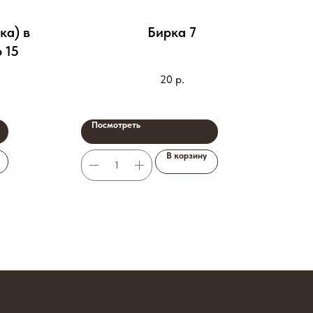
ка) в
Бирка 7
Кн
 15
20
р.
Посмотреть
По
В корзину