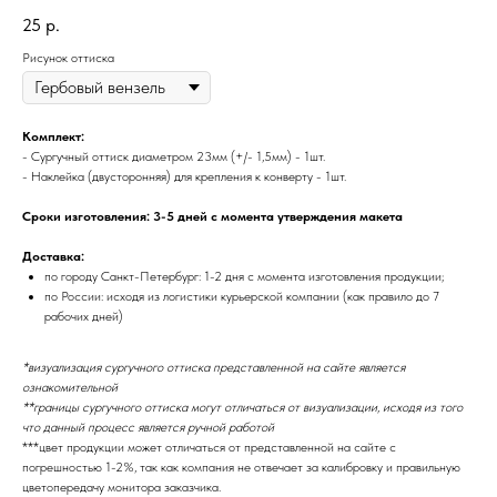
25
р.
Рисунок оттиска
Комплект:
- Сургучный оттиск диаметром 23мм (+/- 1,5мм) - 1шт.
- Наклейка (двусторонняя) для крепления к конверту - 1шт.
Сроки изготовления: 3-5 дней с момента утверждения макета
Доставка:
по городу Санкт-Петербург: 1-2 дня с момента изготовления продукции;
по России: исходя из логистики курьерской компании (как правило до 7
рабочих дней)
*визуализация сургучного оттиска представленной на сайте является
ознакомительной
**границы сургучного оттиска могут отличаться от визуализации, исходя из того
что данный процесс является ручной работой
***цвет продукции может отличаться от представленной на сайте с
погрешностью 1-2%, так как компания не отвечает за калибровку и правильную
цветопередачу монитора заказчика.