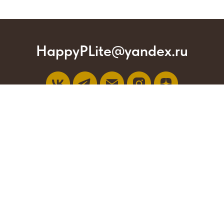
HappyPLite@yandex.ru
*Компания Meta Platforms Inc., владеющая социальными
сетями Facebook и Instagram, по решению суда от
21.03.2022 признана экстремистской организацией, ее
деятельность на территории России запрещена.
О компании
Контакты