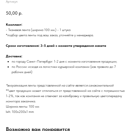
Артикул:
50,00
р.
Комплект:
- Тканевая лента (ширина 100 мм.) - 1 штука
*подбор цвета ленты под ваш заказ, уточняйте у менеджера.
Сроки изготовления: 3-5 дней с момента утверждения макета
Доставка:
по городу Санкт-Петербург: 1-2 дня с момента изготовления продукции;
по России: исходя из логистики курьерской компании (как правило до 7
рабочих дней)
*визуализация ленты представленной на сайте является ознакомительной
**цвет продукции может отличаться от представленной на сайте с погрешностью
1-2%, так как компания не отвечает за калибровку и правильную цветопередачу
монитора заказчика.
Ширина ленты: 100 мм
lwh: 100x200x1 mm
Возможно вам понравится