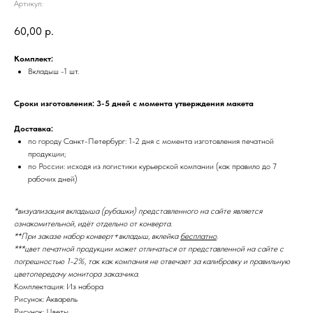
Артикул:
60,00
р.
Комплект:
Вкладыш -1 шт.
Сроки изготовления: 3-5 дней с момента утверждения макета
Доставка:
по городу Санкт-Петербург: 1-2 дня с момента изготовления печатной
продукции;
по России: исходя из логистики курьерской компании (как правило до 7
рабочих дней)
*визуализация вкладыша (рубашки) представленного на сайте является
ознакомительной, идёт отдельно от конверта.
**При заказе набор конверт+вкладыш, вклейка
бесплатно
.
***цвет печатной продукции может отличаться от представленной на сайте с
погрешностью 1-2%, так как компания не отвечает за калибровку и правильную
цветопередачу монитора заказчика.
Комплектация: Из набора
Рисунок: Акварель
Рисунок: Цветы