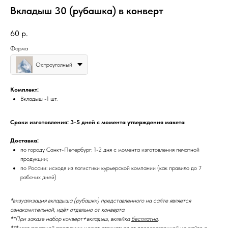
Вкладыш 30 (рубашка) в конверт
60
р.
Форма
Остроуголный
Комплект:
Вкладыш -1 шт.
Сроки изготовления: 3-5 дней с момента утверждения макета
Доставка:
по городу Санкт-Петербург: 1-2 дня с момента изготовления печатной
продукции;
по России: исходя из логистики курьерской компании (как правило до 7
рабочих дней)
*визуализация вкладыша (рубашки) представленного на сайте является
ознакомительной, идёт отдельно от конверта.
**При заказе набор конверт+вкладыш, вклейка
бесплатно
.
***цвет печатной продукции может отличаться от представленной на сайте с