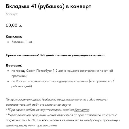
Вкладыш 41 (рубашка) в конверт
Артикул:
60,00
р.
Комплект:
Вкладыш -1 шт.
Сроки изготовления: 3-5 дней с момента утверждения макета
Доставка:
по городу Санкт-Петербург: 1-2 дня с момента изготовления печатной
продукции;
по России: исходя из логистики курьерской компании (как правило до 7
рабочих дней)
*визуализация вкладыша (рубашки) представленного на сайте является
ознакомительной, идёт отдельно от конверта.
**При заказе набор конверт+вкладыш, вклейка
бесплатно
.
***цвет печатной продукции может отличаться от представленной на сайте с
погрешностью 1-2%, так как компания не отвечает за калибровку и правильную
цветопередачу монитора заказчика.