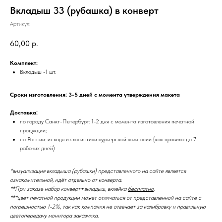
Вкладыш 33 (рубашка) в конверт
Артикул:
60,00
р.
Комплект:
Вкладыш -1 шт.
Сроки изготовления: 3-5 дней с момента утверждения макета
Доставка:
по городу Санкт-Петербург: 1-2 дня с момента изготовления печатной
продукции;
по России: исходя из логистики курьерской компании (как правило до 7
рабочих дней)
*визуализация вкладыша (рубашки) представленного на сайте является
ознакомительной, идёт отдельно от конверта.
**При заказе набор конверт+вкладыш, вклейка
бесплатно
.
***цвет печатной продукции может отличаться от представленной на сайте с
погрешностью 1-2%, так как компания не отвечает за калибровку и правильную
цветопередачу монитора заказчика.