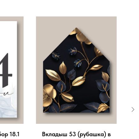
ор 18.1
Вкладыш 53 (рубашка) в
Д