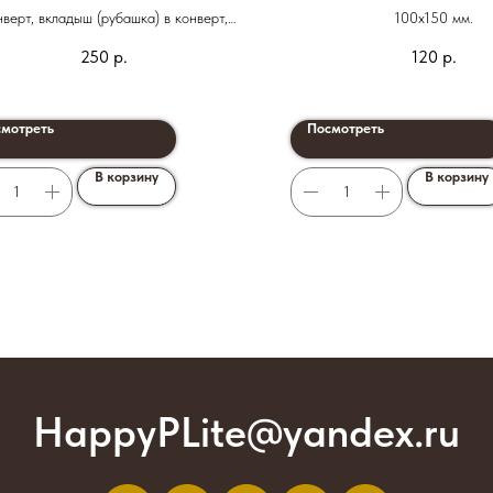
верт, вкладыш (рубашка) в конверт,
100х150 мм.
ригласительное, лента на конверт
250
р.
120
р.
мотреть
Посмотреть
В корзину
В корзину
HappyPLite@yandex.ru