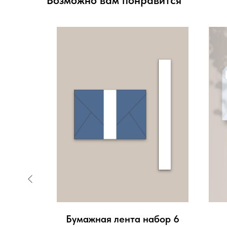
Возможно вам понравится
а) в
Бумажная лента набор 6