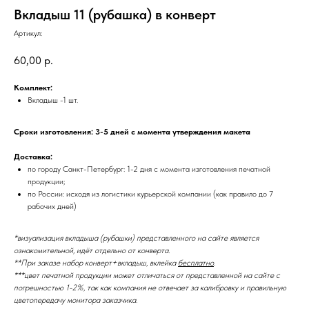
Вкладыш 11 (рубашка) в конверт
Артикул:
60,00
р.
Комплект:
Вкладыш -1 шт.
Сроки изготовления: 3-5 дней с момента утверждения макета
Доставка:
по городу Санкт-Петербург: 1-2 дня с момента изготовления печатной
продукции;
по России: исходя из логистики курьерской компании (как правило до 7
рабочих дней)
*визуализация вкладыша (рубашки) представленного на сайте является
ознакомительной, идёт отдельно от конверта.
**При заказе набор конверт+вкладыш, вклейка
бесплатно
.
***цвет печатной продукции может отличаться от представленной на сайте с
погрешностью 1-2%, так как компания не отвечает за калибровку и правильную
цветопередачу монитора заказчика.