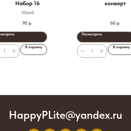
Набор 16
конверт
100х60
95
р.
60
р.
мотреть
Посмотреть
В корзину
В корзину
HappyPLite@yandex.ru