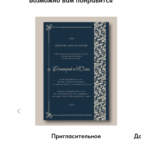
Возможно вам понравится
шка) в
Пригласительное
До