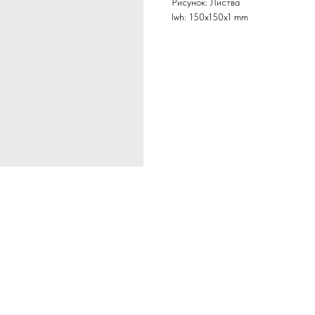
Рисунок: Листва
lwh: 150x150x1 mm