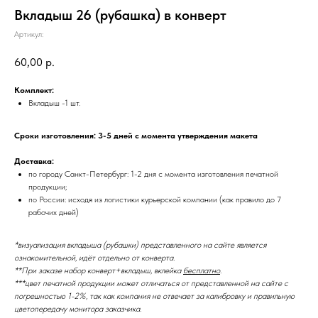
Вкладыш 26 (рубашка) в конверт
Артикул:
60,00
р.
Комплект:
Вкладыш -1 шт.
Сроки изготовления: 3-5 дней с момента утверждения макета
Доставка:
по городу Санкт-Петербург: 1-2 дня с момента изготовления печатной
продукции;
по России: исходя из логистики курьерской компании (как правило до 7
рабочих дней)
*визуализация вкладыша (рубашки) представленного на сайте является
ознакомительной, идёт отдельно от конверта.
**При заказе набор конверт+вкладыш, вклейка
бесплатно
.
***цвет печатной продукции может отличаться от представленной на сайте с
погрешностью 1-2%, так как компания не отвечает за калибровку и правильную
цветопередачу монитора заказчика.