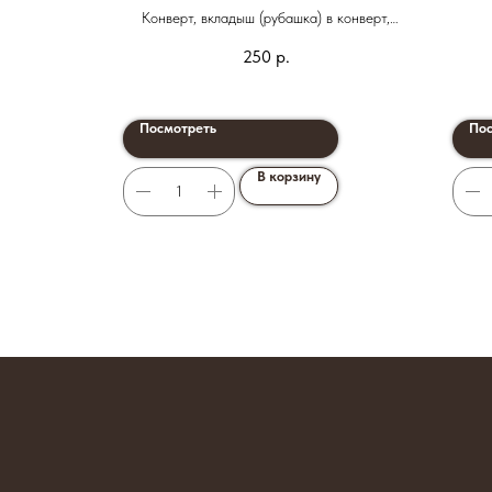
Конверт, вкладыш (рубашка) в конверт,
пригласительное, лента на конверт
 шт.
250
р.
Посмотреть
Пос
В корзину