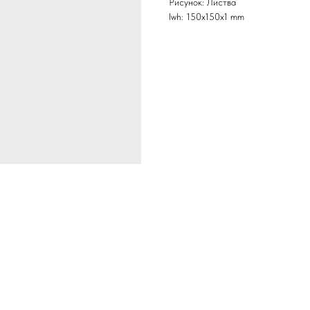
Рисунок: Листва
lwh: 150x150x1 mm