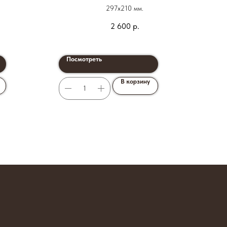
297х210 мм.
2 600
р.
Посмотреть
По
В корзину