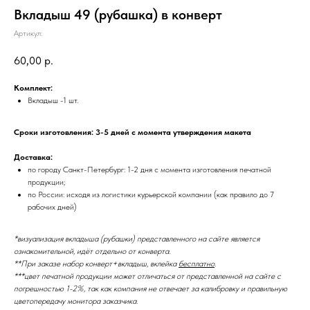
Вкладыш 49 (рубашка) в конверт
Артикул:
60,00
р.
Комплект:
Вкладыш -1 шт.
Сроки изготовления: 3-5 дней с момента утверждения макета
Доставка:
по городу Санкт-Петербург: 1-2 дня с момента изготовления печатной
продукции;
по России: исходя из логистики курьерской компании (как правило до 7
рабочих дней)
*визуализация вкладыша (рубашки) представленного на сайте является
ознакомительной, идёт отдельно от конверта.
**При заказе набор конверт+вкладыш, вклейка
бесплатно
.
***цвет печатной продукции может отличаться от представленной на сайте с
погрешностью 1-2%, так как компания не отвечает за калибровку и правильную
цветопередачу монитора заказчика.