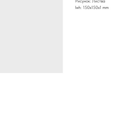
Рисунок: Листва
lwh: 150x150x1 mm