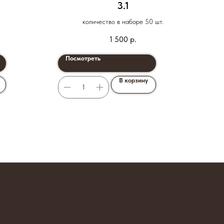
3.1
при
количество в наборе 50 шт.
1 500
р.
Посмотреть
По
В корзину