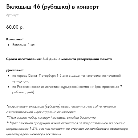
Вкладыш 46 (рубашка) в конверт
Артикул:
60,00
р.
Комплект:
Вкладыш -1 шт.
Сроки изготовления: 3-5 дней с момента утверждения макета
Доставка:
по городу Санкт-Петербург: 1-2 дня с момента изготовления печатной
продукции;
по России: исходя из логистики курьерской компании (как правило до 7
рабочих дней)
*визуализация вкладыша (рубашки) представленного на сайте является
ознакомительной, идёт отдельно от конверта.
**При заказе набор конверт+вкладыш, вклейка
бесплатно
.
***цвет печатной продукции может отличаться от представленной на сайте с
погрешностью 1-2%, так как компания не отвечает за калибровку и правильную
цветопередачу монитора заказчика.